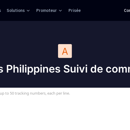
s
Solutions
Promoteur
Prisée
Co
s Philippines Suivi de co
up to 50 tracking numbers, each per line.