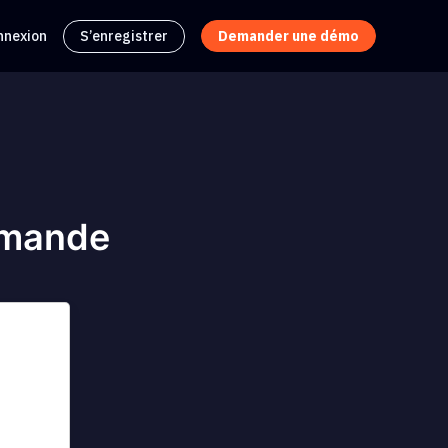
nnexion
S’enregistrer
Demander une démo
mmande