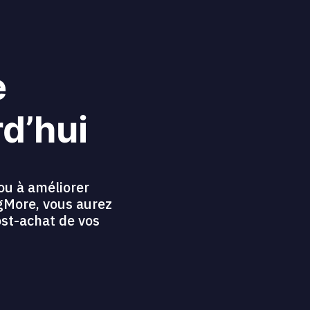
e
rd’hui
ou à améliorer
ngMore, vous aurez
ost-achat de vos